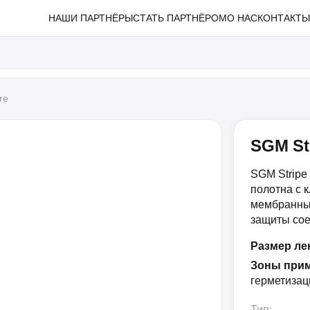
НАШИ ПАРТНЁРЫ
СТАТЬ ПАРТНЁРОМ
О НАС
КОНТАКТ
re
SGM St
SGM Stripe
полотна с 
мембранны
защиты сое
Размер ле
Зоны прим
герметизац
Тип: