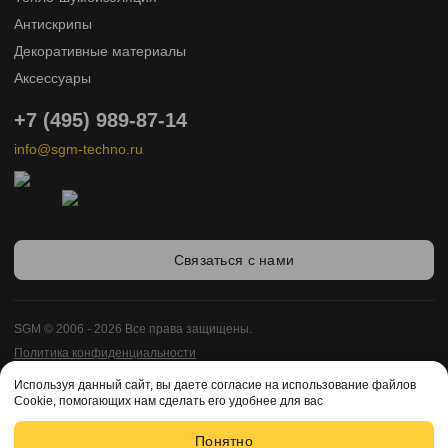
Антискрипы
Декоративные материалы
Аксессуары
+7 (495) 989-87-14
info@sgm-techno.ru
Связаться с нами
SGM © 2006 - 2026 Все права защищены.
Политика конфиденциальности
Карта сайта
Используя данный сайт, вы даете согласие на использование файлов
Разработка сайта -
Cookie, помогающих нам сделать его удобнее для вас
Enigma Web Studio
Понятно