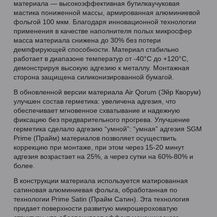
материала — высокоэффективная бутилкаучуковая
мастика пониженной массы, армированная алюминиевой
фольгой 100 мкм. Благодаря инновационной технологии
применения в качестве наполнителя полых микросфер
масса материала снижена до 30% без потери
демпфирующей способности. Материал стабильно
работает в диапазоне температур от -40°C до +120°C,
демонстрируя высокую адгезию к металлу. Монтажная
сторона защищена силиконизированной бумагой.
В обновленной версии материала Air Qorum (Эйр Кворум)
улучшен состав герметика: увеличена адгезия, что
обеспечивает мгновенное схватывание и надежную
фиксацию без предварительного прогрева. Улучшение
герметика сделало адгезию “умной”: “умная” адгезия SGM
Prime (Прайм) материалов позволяет осуществить
коррекцию при монтаже, при этом через 15-20 минут
адгезия возрастает на 25%, а через сутки на 60%-80% и
более.
В конструкции материала используется матированная
сатиновая алюминиевая фольга, обработанная по
технологии Prime Satin (Прайм Сатин). Эта технология
придает поверхности развитую микрошероховатую