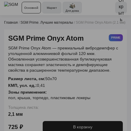
Основной
Маркет
Для дома
Главная
/
SGM Prime. Лучшие материалы
/
SGM Prime Onyx Atom (2.1 мм)
SGM Prime Onyx Atom
PRIME
SGM Prime Onyx Atom — премиальный вибродемпфер с
утолщенной алюминиевой фольгой 120 мкм.
Обновленная усовершенствованная бутилкаучуковая
мастика сохраняет эластичность и демпфирующие
свойства в расширенном температурном диапазоне.
Размер листа, см:
50х70
КМП, усл. ед.:
0,41
Зоны применения:
пол, крыша, торпедо, пластиковые локеры
Толщина листа:
2,1 мм
725 ₽
В корзину