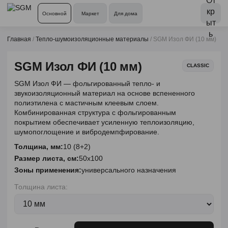
Основной
Маркет
Для дома
Главная
/
Тепло-шумоизоляционные материалы
/
SGM Изол ФИ (10 мм)
SGM Изол ФИ (10 мм)
CLASSIC
SGM Изол ФИ — фольгированный тепло- и
звукоизоляционный материал на основе вспененного
полиэтилена с мастичным клеевым слоем.
Комбинированная структура с фольгированным
покрытием обеспечивает усиленную теплоизоляцию,
шумопоглощение и вибродемпфирование.
Толщина, мм:
10 (8+2)
Размер листа, см:
50х100
Зоны применения:
универсального назначения
Толщина листа: