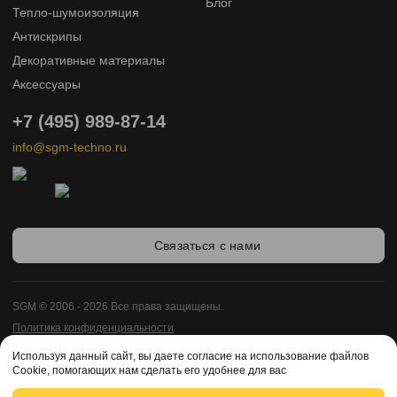
Блог
Тепло-шумоизоляция
Антискрипы
Декоративные материалы
Аксессуары
+7 (495) 989-87-14
info@sgm-techno.ru
Связаться с нами
SGM © 2006 - 2026 Все права защищены.
Политика конфиденциальности
Карта сайта
Используя данный сайт, вы даете согласие на использование файлов
Разработка сайта -
Cookie, помогающих нам сделать его удобнее для вас
Enigma Web Studio