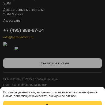
SGM
Декоративные материалы
SGM Маркет
Аксессуары
+7 (495) 989-87-14
info@sgm-techno.ru
Связаться с нами
SGM © 2006 - 2026 Все права защищены.
Политика конфиденциальности
Карта сайта
Используя данный сайт, вы даете согласие на использование файлов
Разработка сайта -
Cookie, помогающих нам сделать его удобнее для вас
Enigma Web Studio