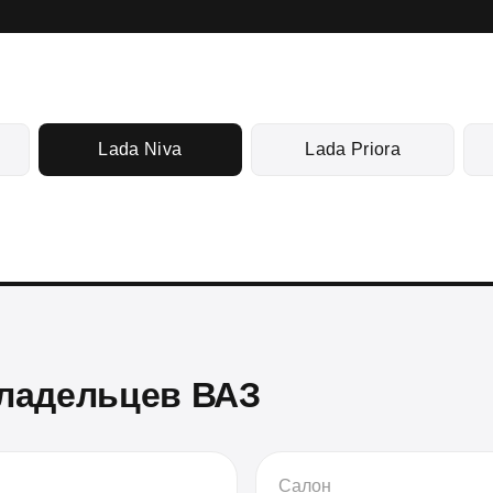
Lada Niva
Lada Priora
владельцев ВАЗ
Салон