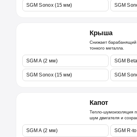
SGM Sonox (15 мм)
SGM Sono
Крыша
Снижает барабанящий 
тонкого металла.
SGM A (2 мм)
SGM Beta
SGM Sonox (15 мм)
SGM Sono
Капот
Тепло-шумоизоляция п
шум двигателя и сохра
SGM A (2 мм)
SGM R-to