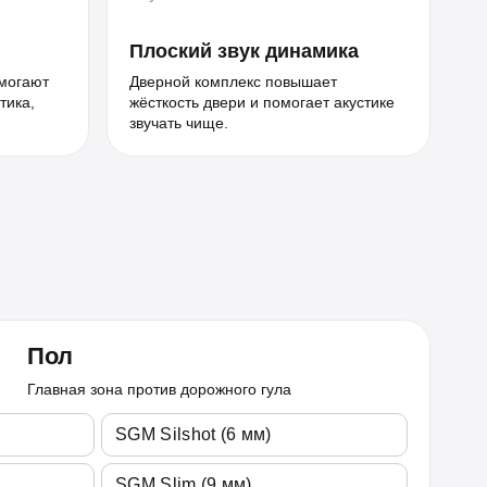
Плоский звук динамика
могают
Дверной комплекс повышает
тика,
жёсткость двери и помогает акустике
звучать чище.
Пол
Главная зона против дорожного гула
SGM Silshot (6 мм)
SGM Slim (9 мм)