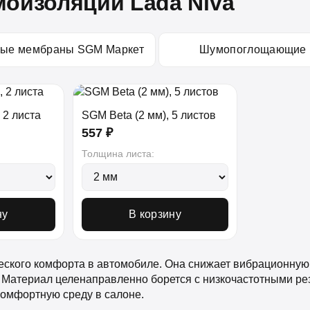
оизоляции Lada Niva
ные мембраны SGM Маркет
Шумопоглощающие
 2 листа
SGM Beta (2 мм), 5 листов
557 ₽
Толщина листа:
ну
В корзину
еского комфорта в автомобиле. Она снижает вибрационную н
Материал целенаправленно борется с низкочастотными рез
комфортную среду в салоне.