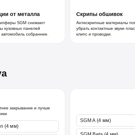
ии от металла
Скрипы обшивок
мпферы SGM снижают
Антискрипные материалы по
ы кузовных панелей
убрать контактные звуки плас
 автомобиль собраннее.
клипс и проводки.
va
тнее закрывание и лучше
тики
SGM A (4 мм)
n (4 мм)
SGM Beta (4 мм)