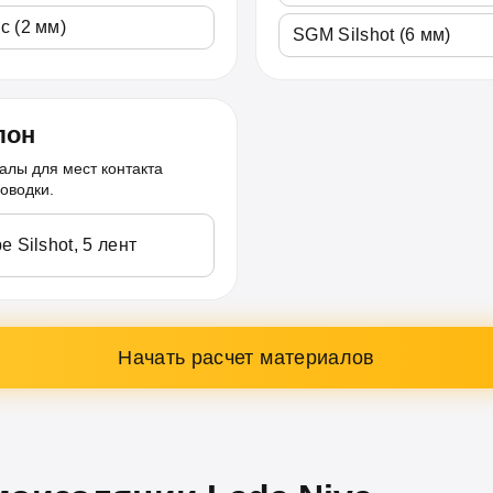
c (2 мм)
SGM Silshot (6 мм)
лон
алы для мест контакта
оводки.
e Silshot, 5 лент
Начать расчет материалов