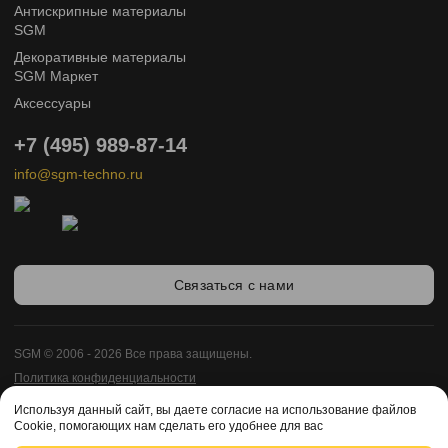
Антискрипные материалы
SGM
Декоративные материалы
SGM Маркет
Аксессуары
+7 (495) 989-87-14
info@sgm-techno.ru
Связаться с нами
SGM © 2006 - 2026 Все права защищены.
Политика конфиденциальности
Карта сайта
Используя данный сайт, вы даете согласие на использование файлов
Cookie, помогающих нам сделать его удобнее для вас
Разработка сайта -
Enigma Web Studio