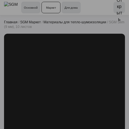
Основной
Маркет
Для дома
Главная
/
SGM Маркет
/
Материалы для тепло-шумоизоляции
/
SGM Slim
(9 мм), 10 листов