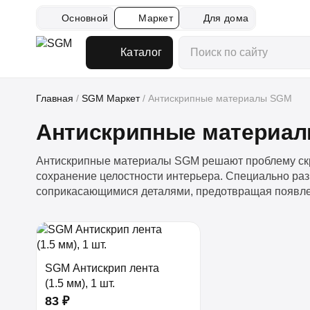
Основной
Маркет
Для дома
Каталог
Главная
/
SGM Маркет
/
Антискрипные материалы SGM
Антискрипные материа
Антискрипные материалы SGM решают проблему скри
сохранение целостности интерьера. Специально р
соприкасающимися деталями, предотвращая появле
SGM Антискрип лента
(1.5 мм), 1 шт.
83 ₽