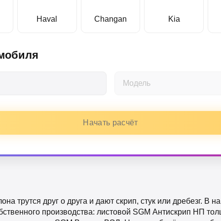
Haval
Changan
Kia
омобиля
Модель
Начать расчёт
на трутся друг о друга и дают скрип, стук или дребезг. В 
бственного производства: листовой SGM Антискрип НП тол