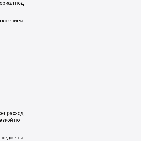
териал под
ополнением
жет расход
авкой по
менеджеры