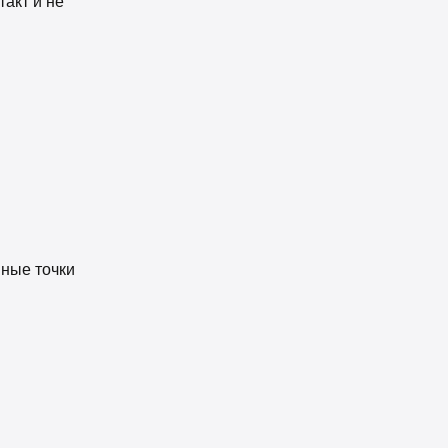
такт и не
мные точки