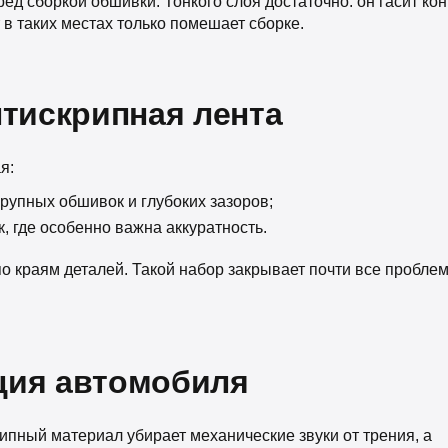
д сборкой обшивки. Тонкого слоя достаточно: он гасит кон
в таких местах только помешает сборке.
нтискрипная лента
я:
крупных обшивок и глубоких зазоров;
к, где особенно важна аккуратность.
 по краям деталей. Такой набор закрывает почти все пробле
ция автомобиля
крипный материал убирает механические звуки от трения, а