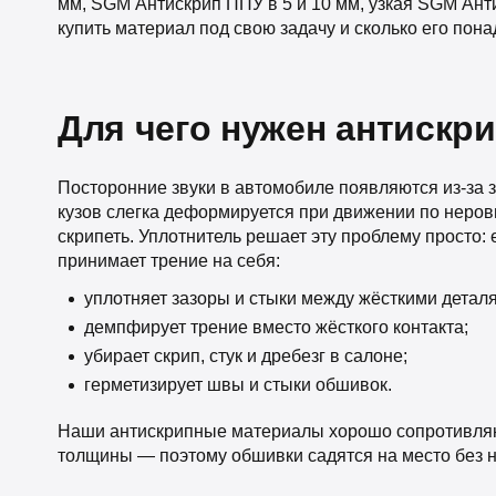
мм, SGM Антискрип ППУ в 5 и 10 мм, узкая SGM Ант
купить материал под свою задачу и сколько его пона
Для чего нужен антискр
Посторонние звуки в автомобиле появляются из-за з
кузов слегка деформируется при движении по неровн
скрипеть. Уплотнитель решает эту проблему просто
принимает трение на себя:
уплотняет зазоры и стыки между жёсткими детал
демпфирует трение вместо жёсткого контакта;
убирает скрип, стук и дребезг в салоне;
герметизирует швы и стыки обшивок.
Наши антискрипные материалы хорошо сопротивляю
толщины — поэтому обшивки садятся на место без на