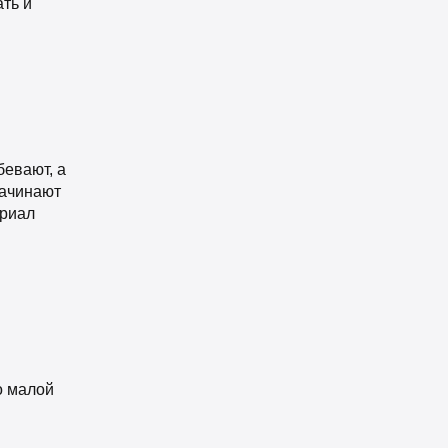
ть и
бевают, а
начинают
ериал
о малой