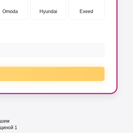
Omoda
Hyundai
Exeed
нашем
щиной 1