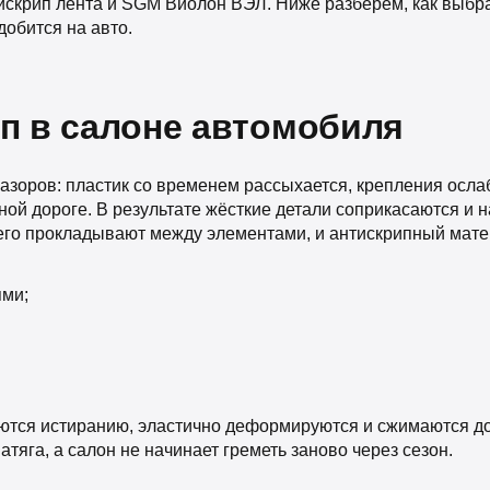
искрип лента и SGM Виолон ВЭЛ. Ниже разберём, как выбра
добится на авто.
ип в салоне автомобиля
азоров: пластик со временем рассыхается, крепления осла
ой дороге. В результате жёсткие детали соприкасаются и 
: его прокладывают между элементами, и антискрипный мат
ями;
тся истиранию, эластично деформируются и сжимаются д
тяга, а салон не начинает греметь заново через сезон.