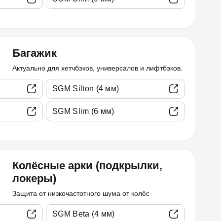
Багажик
Актуально для хетчбэков, универсалов и лифтбэков.
SGM Silton (4 мм)
SGM Slim (6 мм)
Колёсные арки (подкрылки,
локеры)
Защита от низкочастотного шума от колёс
SGM Beta (4 мм)