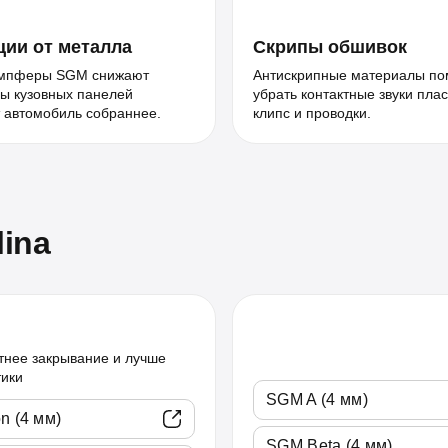
ии от металла
Скрипы обшивок
мпферы SGM снижают
Антискрипные материалы по
ы кузовных панелей
убрать контактные звуки плас
 автомобиль собраннее.
клипс и проводки.
ina
тнее закрывание и лучше
тики
SGM A (4 мм)
n (4 мм)
SGM Beta (4 мм)