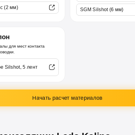
c (2 мм)
SGM Silshot (6 мм)
лон
алы для мест контакта
оводки.
e Silshot, 5 лент
Начать расчет материалов