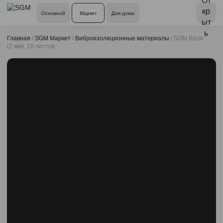
Основной
Маркет
Для дома
Главная
/
SGM Маркет
/
Виброизоляционные материалы
/
SGM Basic
(2 мм), 10 листов