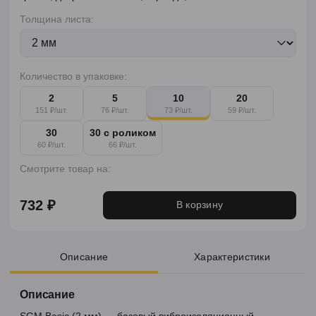
Толщина листа:
Количество в упаковке:
2
5
10
20
151 ₽/шт.
76 ₽/шт.
73 ₽/шт.
59 ₽/шт.
30
30 с роликом
60 ₽/шт.
66 ₽/шт.
Смотрите товар на:
732 ₽
В корзину
Описание
Характеристики
Описание
SGM Basic (2 мм) — базовый виброизоляционный