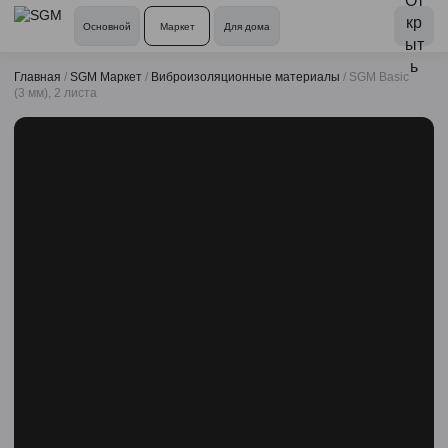
Основной
Маркет
Для дома
Главная
/
SGM Маркет
/
Виброизоляционные материалы
/
SGM Basic
(3 мм), 2 листа