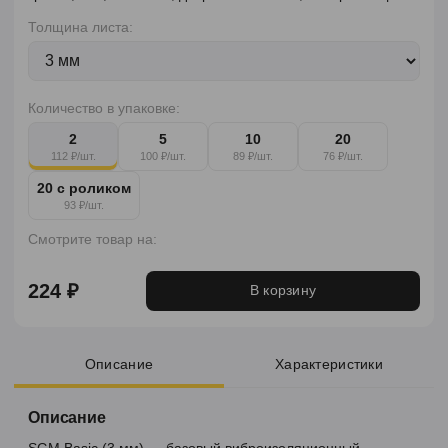
Толщина листа:
Количество в упаковке:
2
5
10
20
112 ₽/шт.
100 ₽/шт.
89 ₽/шт.
76 ₽/шт.
20 с роликом
93 ₽/шт.
Смотрите товар на:
224 ₽
В корзину
Описание
Характеристики
Описание
SGM Basic (3 мм) — базовый виброизоляционный