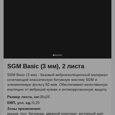
SGM Basic (3 мм), 2 листа
SGM Basic (3 мм) - базовый виброизоляционный материал
сочетающий классическую битумную мастику SGM и
алюминиевую фольгу 60 мкм. Обеспечивает качественную
изоляцию от вибраций кузова и антикоррозионную защиту.
Размер листа, см:
35х25
КМП, усл. ед.:
0,25
Зоны применения:
крыша, пол, багажник, дверной комплекс, моторный щит