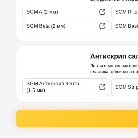
SGM A (2 мм)
SGM R-to
SGM Beta (2 мм)
SGM Basi
Антискрип са
Ленты и мягкие матери
пластика, обшивок и пр
SGM Антискрип лента
SGM Strip
(1.5 мм)