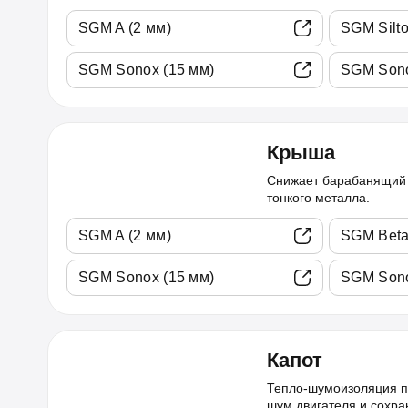
SGM A (2 мм)
SGM Silto
SGM Sonox (15 мм)
SGM Sono
Крыша
Снижает барабанящий 
тонкого металла.
SGM A (2 мм)
SGM Beta
SGM Sonox (15 мм)
SGM Sono
Капот
Тепло-шумоизоляция п
шум двигателя и сохра