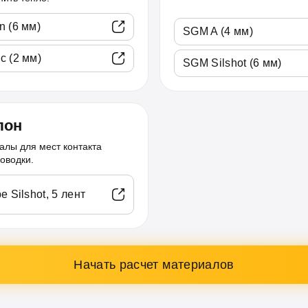
n (6 мм)
SGM A (4 мм)
c (2 мм)
SGM Silshot (6 мм)
лон
алы для мест контакта
оводки.
e Silshot, 5 лент
Начать расчет материалов