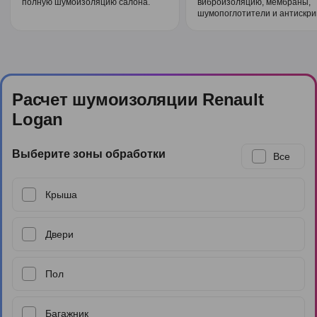
полную шумоизоляцию салона.
виброизоляцию, мембраны,
шумопоглотители и антискри
Расчет шумоизоляции Renault
Logan
Выберите зоны обработки
Все
Крыша
Двери
Пол
Багажник