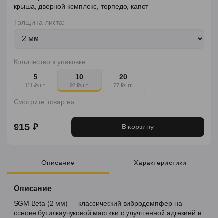
крыша, дверной комплекс, торпедо, капот
Толщина листа:
Количество в упаковке:
5
10
20
111 ₽/шт.
92 ₽/шт.
77 ₽/шт.
Смотрите товар на:
915 ₽
В корзину
Описание
Характеристики
Описание
SGM Beta (2 мм) — классический вибродемпфер на
основе бутилкаучуковой мастики с улучшенной адгезией и