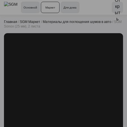
Основной
Маркет
Для дома
Главная
/
SGM Маркет
/
Материалы для поглощения шумов в авто
/
SGM
Sonox (25 мм), 2 листа