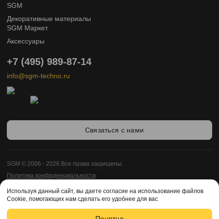
SGM
Декоративные материалы
SGM Маркет
Аксессуары
+7 (495) 989-87-14
info@sgm-techno.ru
Связаться с нами
SGM © 2006 - 2026 Все права защищены.
Политика конфиденциальности
Карта сайта
Используя данный сайт, вы даете согласие на использование файлов
Разработка сайта -
Cookie, помогающих нам сделать его удобнее для вас
Enigma Web Studio
Понятно