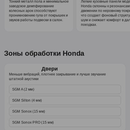
Тонкий металл пола и минимальное
Легкие кузовные панели мод
заводское демпфирование
Honda склонны к резонансам
колесных арок способствуют
движении по неровному покр
проникновению гула от покрышек и
что создает фоновый структ
звуков работы подвески в салон.
шум и снижает комфорт в да
поездках.
Зоны обработки Honda
Двери
Меньше вибраций, плотнее закрывание и лучше звучание
штатной акустики
SGM A (2 мм)
SGM Silton (4 мм)
SGM Sonox (15 мм)
SGM Sonox PRO (15 мм)